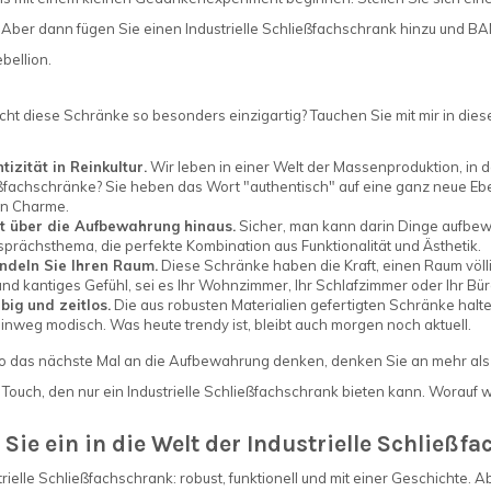
Aber dann fügen Sie einen Industrielle Schließfachschrank hinzu und BAM
bellion.
t diese Schränke so besonders einzigartig? Tauchen Sie mit mir in dies
tizität in Reinkultur.
Wir leben in einer Welt der Massenproduktion, in de
ßfachschränke? Sie heben das Wort "authentisch" auf eine ganz neue Ebe
n Charme.
t über die Aufbewahrung hinaus.
Sicher, man kann darin Dinge aufbewah
sprächsthema, die perfekte Kombination aus Funktionalität und Ästhetik.
deln Sie Ihren Raum.
Diese Schränke haben die Kraft, einen Raum völlig
nd kantiges Gefühl, sei es Ihr Wohnzimmer, Ihr Schlafzimmer oder Ihr Bür
big und zeitlos.
Die aus robusten Materialien gefertigten Schränke halte
hinweg modisch. Was heute trendy ist, bleibt auch morgen noch aktuell.
 das nächste Mal an die Aufbewahrung denken, denken Sie an mehr als nu
 Touch, den nur ein Industrielle Schließfachschrank bieten kann. Worauf wa
Sie ein in die Welt der Industrielle Schließf
trielle Schließfachschrank: robust, funktionell und mit einer Geschichte. 