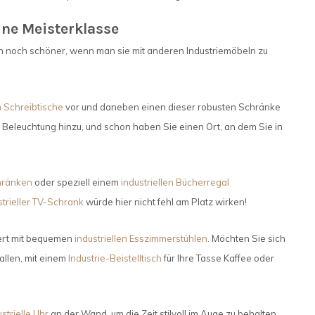
ine Meisterklasse
n noch schöner, wenn man sie mit anderen Industriemöbeln zu
n Schreibtische
vor und daneben einen dieser robusten Schränke
e Beleuchtung hinzu, und schon haben Sie einen Ort, an dem Sie in
hränken
oder speziell einem
industriellen Bücherregal
strieller TV-Schrank
würde hier nicht fehl am Platz wirken!
ert mit bequemen
industriellen Esszimmerstühlen
. Möchten Sie sich
allen, mit einem
Industrie-Beistelltisch
für Ihre Tasse Kaffee oder
strielle Uhr
an der Wand, um die Zeit stilvoll im Auge zu behalten,