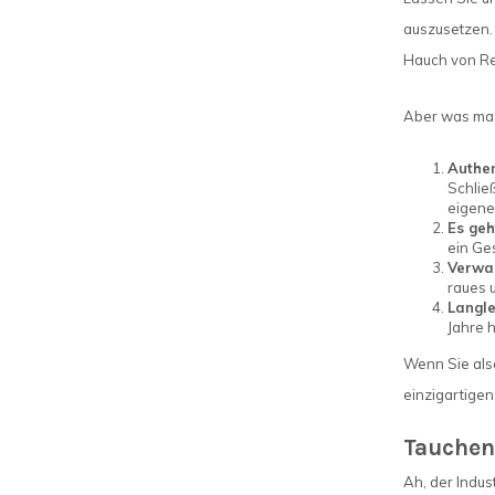
auszusetzen. 
Hauch von Re
Aber was mach
Authen
Schlie
eigene
Es geh
ein Ge
Verwan
raues u
Langle
Jahre 
Wenn Sie also
einzigartigen
Tauchen 
Ah, der Indus