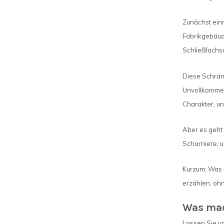
Zunächst einm
Fabrikgebäude
Schließfachs
Diese Schränk
Unvollkommenh
Charakter, un
Aber es geht 
Scharniere, u
Kurzum: Was m
erzählen, oh
Was mach
Lassen Sie un