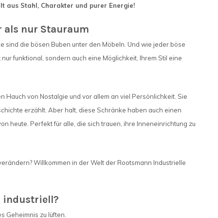
lt aus Stahl, Charakter und purer Energie!
r als nur Stauraum
nke sind die bösen Buben unter den Möbeln. Und wie jeder böse
ur funktional, sondern auch eine Möglichkeit, Ihrem Stil eine
 Hauch von Nostalgie und vor allem an viel Persönlichkeit. Sie
eschichte erzählt. Aber halt, diese Schränke haben auch einen
n heute. Perfekt für alle, die sich trauen, ihre Inneneinrichtung zu
zu verändern? Willkommen in der Welt der Rootsmann Industrielle
 industriell?
s Geheimnis zu lüften.