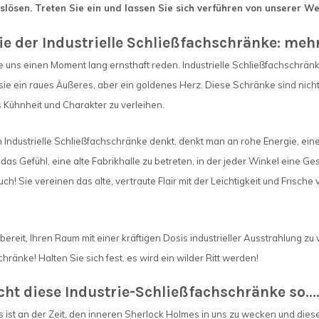
lösen. Treten Sie ein und lassen Sie sich verführen von unserer We
e der Industrielle Schließfachschränke: meh
e uns einen Moment lang ernsthaft reden. Industrielle Schließfachschrä
ie ein raues Äußeres, aber ein goldenes Herz. Diese Schränke sind nicht n
s Kühnheit und Charakter zu verleihen.
ndustrielle Schließfachschränke denkt, denkt man an rohe Energie, einen
as Gefühl, eine alte Fabrikhalle zu betreten, in der jeder Winkel eine G
! Sie vereinen das alte, vertraute Flair mit der Leichtigkeit und Frische vo
 bereit, Ihren Raum mit einer kräftigen Dosis industrieller Ausstrahlung 
hränke! Halten Sie sich fest, es wird ein wilder Ritt werden!
t diese Industrie-Schließfachschränke so....
s ist an der Zeit, den inneren Sherlock Holmes in uns zu wecken und diese