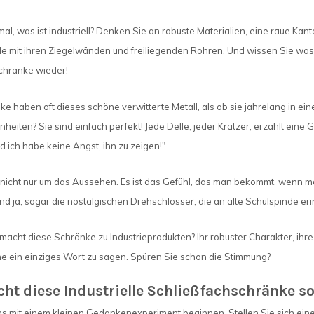
al, was ist industriell? Denken Sie an robuste Materialien, eine raue Kan
 mit ihren Ziegelwänden und freiliegenden Rohren. Und wissen Sie was? 
chränke wieder!
e haben oft dieses schöne verwitterte Metall, als ob sie jahrelang in ei
eiten? Sie sind einfach perfekt! Jede Delle, jeder Kratzer, erzählt eine G
d ich habe keine Angst, ihn zu zeigen!"
nicht nur um das Aussehen. Es ist das Gefühl, das man bekommt, wenn man
nd ja, sogar die nostalgischen Drehschlösser, die an alte Schulspinde eri
acht diese Schränke zu Industrieprodukten? Ihr robuster Charakter, ihre 
ne ein einziges Wort zu sagen. Spüren Sie schon die Stimmung?
t diese Industrielle Schließfachschränke so
s mit einem kleinen Gedankenexperiment beginnen. Stellen Sie sich einen 