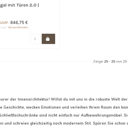
gal mit Türen 2.0 |
846,75 €
€ UVP
 zzgl.
Versandkosten
Zeige
25
-
25
von 25
urer der Innenarchitektur! Willst du mit uns in die robuste Welt de
ne Geschichte, wecken Emotionen und verleihen Ihrem Raum den kan
 Schließfachschränke sind nicht einfach nur Aufbewahrungsmöbel. S
en und schreien gleichzeitig nach modernem Stil. Spüren Sie schon 