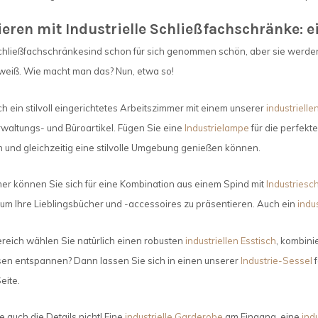
ren mit Industrielle Schließfachschränke: e
 Schließfachschränkesind schon für sich genommen schön, aber sie werde
weiß. Wie macht man das? Nun, etwa so!
ich ein stilvoll eingerichtetes Arbeitszimmer mit einem unserer
industrielle
Verwaltungs- und Büroartikel. Fügen Sie eine
Industrielampe
für die perfekt
 und gleichzeitig eine stilvolle Umgebung genießen können.
r können Sie sich für eine Kombination aus einem Spind mit
Industriesc
um Ihre Lieblingsbücher und -accessoires zu präsentieren. Auch ein
indu
reich wählen Sie natürlich einen robusten
industriellen Esstisch
, kombini
en entspannen? Dann lassen Sie sich in einen unserer
Industrie-Sessel
f
eite.
 auch die Details nicht! Eine
industrielle Garderobe
am Eingang, eine
indu