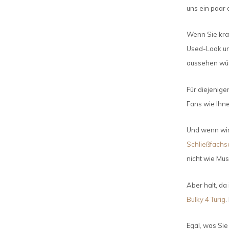
uns ein paar
Wenn Sie kraf
Used-Look und
aussehen wü
Für diejenige
Fans wie Ihne
Und wenn wir 
Schließfachsc
nicht wie Mus
Aber halt, da
Bulky 4 Türig
.
Egal, was Sie