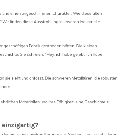
te und einen ungeschliffenen Charakter. Wie diese alten
Wir finden diese Ausstrahlung in unseren Industrielle
ner geschäftigen Fabrik gestanden hätten. Die kleinen
eschichte. Sie schreien: "Hey, ich habe gelebt, ich habe
 sie sieht und anfasst. Die schweren Metalltüren, die robusten
nnern.
ehrlichen Materialien und ihre Fähigkeit, eine Geschichte zu
 einzigartig?
langweiligen, weißen Korridor vor. Sauber, steril, nichts daran