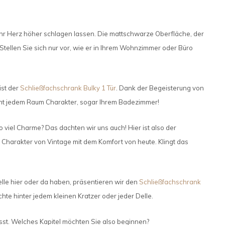
hr Herz höher schlagen lassen. Die mattschwarze Oberfläche, der
ellen Sie sich nur vor, wie er in Ihrem Wohnzimmer oder Büro
ist der
Schließfachschrank Bulky 1 Tür
. Dank der Begeisterung von
leiht jedem Raum Charakter, sogar Ihrem Badezimmer!
viel Charme? Das dachten wir uns auch! Hier ist also der
n Charakter von Vintage mit dem Komfort von heute. Klingt das
Delle hier oder da haben, präsentieren wir den
Schließfachschrank
hte hinter jedem kleinen Kratzer oder jeder Delle.
asst. Welches Kapitel möchten Sie also beginnen?