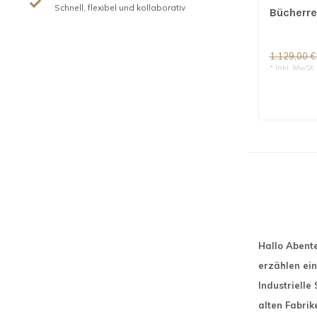
Schnell, flexibel und kollaborativ
Bücherre
Schwarz
1.129,00 
* Inkl. MwSt.
Hallo Abente
erzählen ei
Industrielle
alten Fabrik