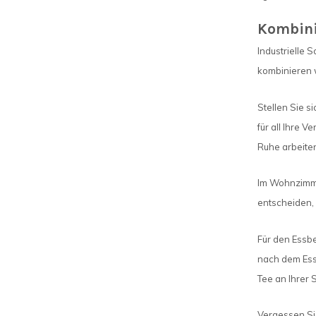
Kombinie
Industrielle
kombinieren 
Stellen Sie s
für all Ihre 
Ruhe arbeiten
Im Wohnzimme
entscheiden, 
Für den Essbe
nach dem Ess
Tee an Ihrer S
Vergessen Sie