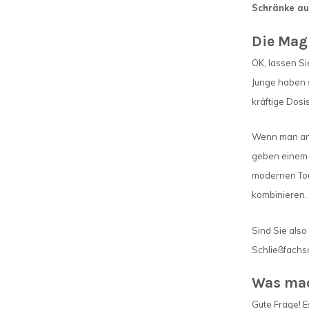
Schränke aus
Die Magi
OK, lassen Si
Junge haben s
kräftige Dosi
Wenn man an I
geben einem d
modernen Touch
kombinieren.
Sind Sie also
Schließfachsc
Was mach
Gute Frage! E