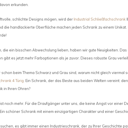
 davon erkunden.
tvolle, schlichte Designs mögen, wird der
Industrial Schließfachschrank
I
 die handlackierte Oberfläche machen jeden Schrank zu einem Unikat. St
rde!
n, die ein bisschen Abwechslung lieben, haben wir gute Neuigkeiten. Das 
n gibt es jetzt mehr Farboptionen als je zuvor. Dieses robuste Grau ver
schon beim Thema Schwarz und Grau sind, warum nicht gleich viermal so 
hrank 4 Türig
. Ein Schrank, der das Beste aus beiden Welten vereint: de
ik in Ihren Ohren?
 ist noch mehr. Für die Draufgänger unter uns, die keine Angst vor einer 
 Ein schöner Schrank mit einem einzigartigen Charakter und einer Geschic
 suchen, es gibt immer einen Industrieschrank, der zu Ihrer Geschichte p