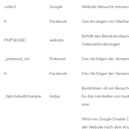
collect
Google
Website-Besuche messen
fr
Facebook
Zum Anzeigen von Werbu
Behält den Benutzersitzung
PHPSESSID
website
Seitenanforderungen
_pinterest_cm
Pinterest
Das Verfolgen der Verwen
tr
Facebook
Das Verfolgen der Verwe
Bestimmen, ob ein Besucher
_hjIncludedInSample
Hotjar
für das Herstellen von he
usw.
Wird von Google Double Cl
der Website nach dem Anze