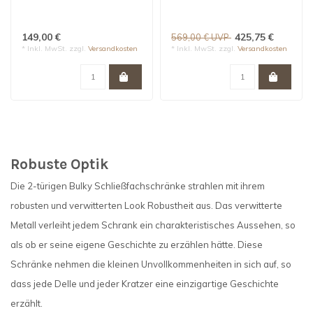
Bulky 2 Türen | Grün
Schwarz
149,00 €
425,75 €
569,00 € UVP
* Inkl. MwSt. zzgl.
Versandkosten
* Inkl. MwSt. zzgl.
Versandkosten
Robuste Optik
Die 2-türigen Bulky Schließfachschränke strahlen mit ihrem
robusten und verwitterten Look Robustheit aus. Das verwitterte
Metall verleiht jedem Schrank ein charakteristisches Aussehen, so
als ob er seine eigene Geschichte zu erzählen hätte. Diese
Schränke nehmen die kleinen Unvollkommenheiten in sich auf, so
dass jede Delle und jeder Kratzer eine einzigartige Geschichte
erzählt.