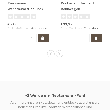
Rootsmann
Rootsmann Formel 1
Wanddekoration Dook -
Rennwagen
Wolle hängend 40 x 80
Wanddekoration |
cm
Schwarz
€53,95
€99,95
* Inkl. MwSt. zzgl.
Versandkosten
* Inkl. MwSt. zzgl.
Versandkosten
Werde ein Rootsmann-Fan!
Abonniere unseren Newsletter und entdecke zuerst unsere
neuesten Produkte, coolsten Werbeaktionen und