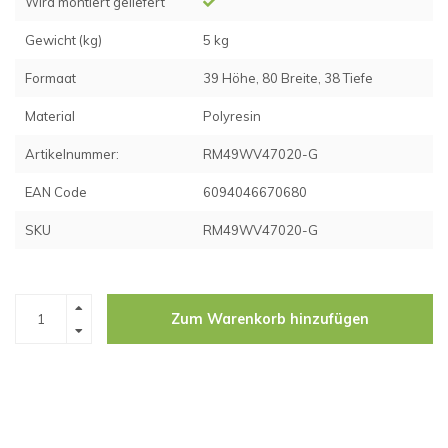
Wird montiert geliefert
Gewicht (kg)
5 kg
Formaat
39 Höhe, 80 Breite, 38 Tiefe
Material
Polyresin
Artikelnummer:
RM49WV47020-G
EAN Code
6094046670680
SKU
RM49WV47020-G
Zum Warenkorb hinzufügen