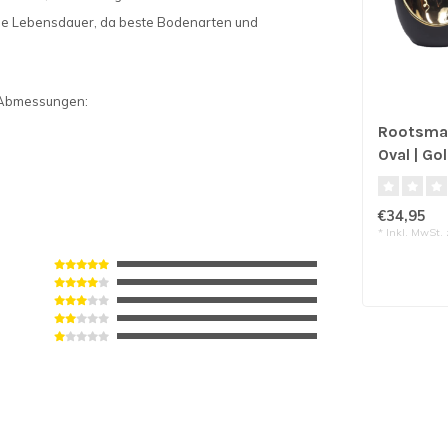
nge Lebensdauer, da beste Bodenarten und
e Abmessungen:
Rootsman
Oval | Go
€34,95
* Inkl. MwSt. 