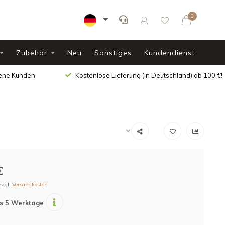
0
Zubehör
Neu
Sonstiges
Kundendienst
dene Kunden
Kostenlose Lieferung (in Deutschland) ab 100 €!
€
zzgl.
Versandkosten
is 5 Werktage