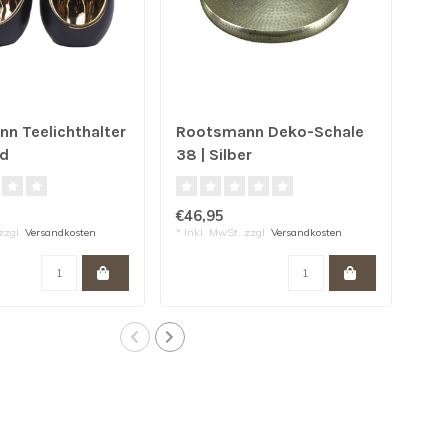
n Teelichthalter
Rootsmann Deko-Schale
Ro
ld
38 | Silber
Go
€46,95
€30
zzgl.
Versandkosten
* Inkl. MwSt. zzgl.
Versandkosten
* Ink