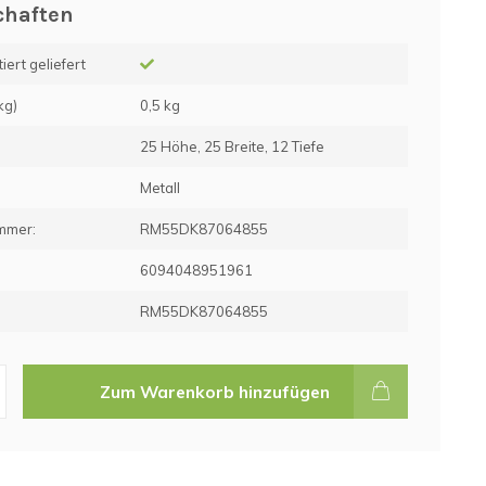
chaften
ert geliefert
kg)
0,5 kg
25 Höhe, 25 Breite, 12 Tiefe
Metall
mmer:
RM55DK87064855
e
6094048951961
RM55DK87064855
Zum Warenkorb hinzufügen