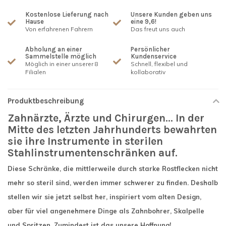
Kostenlose Lieferung nach
Unsere Kunden geben uns
Hause
eine 9,6!
Von erfahrenen Fahrern
Das freut uns auch
Abholung an einer
Persönlicher
Sammelstelle möglich
Kundenservice
Möglich in einer unserer 8
Schnell, flexibel und
Filialen
kollaborativ
Produktbeschreibung
Zahnärzte, Ärzte und Chirurgen... In der
Mitte des letzten Jahrhunderts bewahrten
sie ihre Instrumente in sterilen
Stahlinstrumentenschränken auf.
Diese Schränke, die mittlerweile durch starke Rostflecken nicht
mehr so steril sind, werden immer schwerer zu finden. Deshalb
stellen wir sie jetzt selbst her, inspiriert vom alten Design,
aber für viel angenehmere Dinge als Zahnbohrer, Skalpelle
und Spritzen. Zumindest ist das unsere Hoffnung!