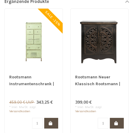
Ergänzende Produkte
SALE -25%
Rootsmann
Rootsmann Neuer
Instrumentenschrank |
Klassisch Rootsmann |
Grün
Schwarz
343,25 €
399,00 €
459,00 € UVP
* Inkl. MwSt. zzgl.
* Inkl. MwSt. zzgl.
Versandkosten
Versandkosten