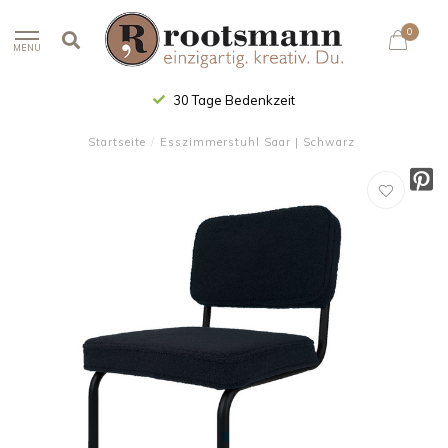
0
MENU
30 Tage Bedenkzeit
Startseite
/
Esszimmerstuhl Saar | Schwarz