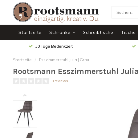
Startseite
Schränke
Schreibtische
Tische
30 Tage Bedenkzeit
Startseite
/
Esszimmerstuhl Julia | Grau
Rootsmann Esszimmerstuhl Julia
0 reviews