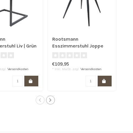
nn
Rootsmann
Ro
stuhl Liv | Grün
Esszimmerstuhl Joppe
Ess
Grey
Ant
€109,95
€14
zzgl.
Versandkosten
* Inkl. MwSt. zzgl.
Versandkosten
* Ink