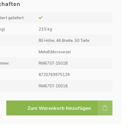
chaften
ert geliefert
kg)
23,5 kg
85 Höhe, 46 Breite, 50 Tiefe
Metall,Microvezel
mmer:
RM67ST-15018
e
8720769975129
RM67ST-15018
Zum Warenkorb hinzufügen