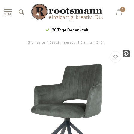
0
MENU
30 Tage Bedenkzeit
Startseite
/
Esszimmerstuhl Emma | Grün