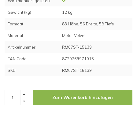
Wird montiert geliefert
Gewicht (kg)
12 kg
Formaat
83 Höhe, 56 Breite, 58 Tiefe
Material
Metall,Velvet
Artikelnummer:
RM67ST-15139
EAN Code
8720769971015
SKU
RM67ST-15139
Zum Warenkorb hinzufügen