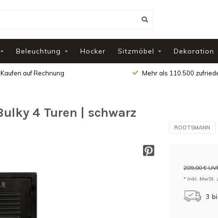
Beleuchtung
Hocker
Sitzmöbel
Dekoration
Kaufen auf Rechnung
Mehr als 110.500 zufrie
ulky 4 Turen | schwarz
ROOTSMANN
209,00 € UV
* Inkl. MwSt. 
3 b