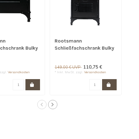
nn
Rootsmann
Ro
achschrank Bulky
Schließfachschrank Bulky
Sch
chwarz
2 Turen | Schwarz
4 T
110,75 €
209
149,00 € UVP
zzgl.
Versandkosten
* Inkl. MwSt. zzgl.
Versandkosten
* Ink