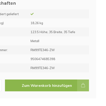
chaften
ert geliefert
kg)
18,26 kg
123.5 Höhe, 35 Breite, 35 Tiefe
Metall
mmer:
RM99TE346-ZW
e
9506474685398
RM99TE346-ZW
Zum Warenkorb hinzufügen