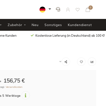
0
Zubehör
Neu
Sonstiges
Kundendienst
dene Kunden
Kostenlose Lieferung (in Deutschland) ab 100 €!
156,75 €
P
zzgl.
Versandkosten
is 5 Werktage