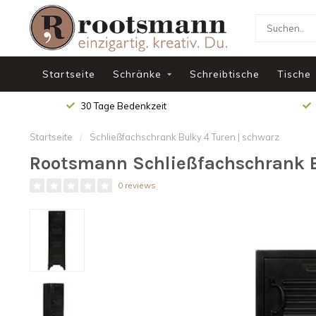
Startseite
Schränke
Schreibtische
Tische
30 Tage Bedenkzeit
Startseite
/
Schließfachschrank Bulky 4 Turen | schwarz
Rootsmann Schließfachschrank B
0 reviews