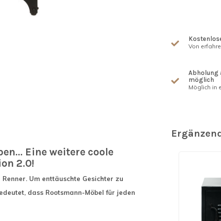
Kostenlose
Von erfahr
Abholung 
möglich
Möglich in e
Ergänzend
n... Eine weitere coole
on 2.0!
r Renner. Um enttäuschte Gesichter zu
bedeutet, dass Rootsmann-Möbel für jeden