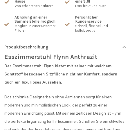
Hause
eine 9,6!
Von erfahrenen Fahrern
Das freut uns auch
Abholung an einer
Persönlicher
Sammelstelle möglich
Kundenservice
Möglich in einer unserer 8
Schnell, flexibel und
Filialen
kollaborativ
Produktbeschreibung
Esszimmerstuhl Flynn Anthrazit
Der Esszimmerstuhl Flynn bietet mit seiner mit weichem
Samtstoff bezogenen Sitzfläche nicht nur Komfort, sondern
auch ein luxuriöses Aussehen.
Das schlanke Designerbein ohne Armlehnen sorgt für einen
modernen und minimalistischen Look, der perfekt zu einer
modernen Einrichtung passt. Mit seinem zeitlosen Design ist Flynn
die perfekte Ergänzung für Ihr Esszimmer. Schaffen Sie ein stilvolles
und einladendes Esserlebnis mit diesem bequemen und trendigen