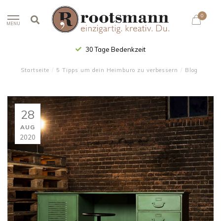
0
MENU
30 Tage Bedenkzeit
Startseite
/
5 Tipps um dein Heimburo zu verbessern
/
Blog
28
AUG
2020