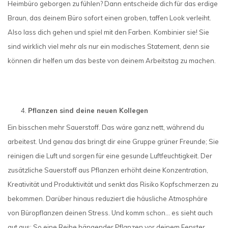
Heimbüro geborgen zu fühlen? Dann entscheide dich für das erdige
Braun, das deinem Büro sofort einen groben, taffen Look verleiht.
Also lass dich gehen und spiel mit den Farben. Kombinier sie! Sie
sind wirklich viel mehr als nur ein modisches Statement, denn sie
können dir helfen um das beste von deinem Arbeitstag zu machen.
Pflanzen sind deine neuen Kollegen
Ein bisschen mehr Sauerstoff. Das wäre ganz nett, während du
arbeitest. Und genau das bringt dir eine Gruppe grüner Freunde; Sie
reinigen die Luft und sorgen für eine gesunde Luftfeuchtigkeit. Der
zusätzliche Sauerstoff aus Pflanzen erhöht deine Konzentration,
Kreativität und Produktivität und senkt das Risiko Kopfschmerzen zu
bekommen. Darüber hinaus reduziert die häusliche Atmosphäre
von Büropflanzen deinen Stress. Und komm schon... es sieht auch
gut aus; So eine Reihe hängender Pflanzen vor deinem Fenster,