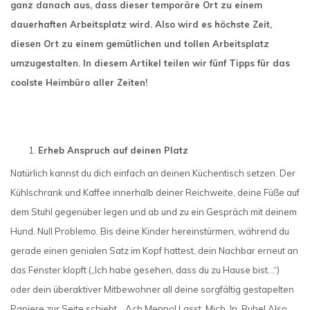
ganz danach aus, dass dieser temporäre Ort zu einem
dauerhaften Arbeitsplatz wird. Also wird es höchste Zeit,
diesen Ort zu einem gemütlichen und tollen Arbeitsplatz
umzugestalten. In diesem Artikel teilen wir fünf Tipps für das
coolste Heimbüro aller Zeiten!
Erheb Anspruch auf deinen Platz
Natürlich kannst du dich einfach an deinen Küchentisch setzen. Der
Kühlschrank und Kaffee innerhalb deiner Reichweite, deine Füße auf
dem Stuhl gegenüber legen und ab und zu ein Gespräch mit deinem
Hund. Null Problemo. Bis deine Kinder hereinstürmen, während du
gerade einen genialen Satz im Kopf hattest, dein Nachbar erneut an
das Fenster klopft („Ich habe gesehen, dass du zu Hause bist…“)
oder dein überaktiver Mitbewohner all deine sorgfältig gestapelten
Papiere zur Seite schiebt… Ach Menno! Lasst. Mich. In. Ruhe! Also